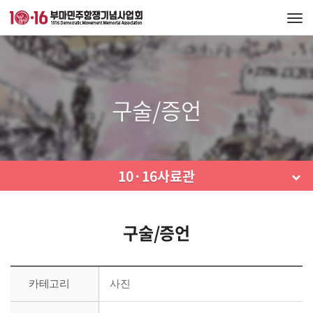
Tog
navi
구술/증언
10·16사료관
구술/증언
카테고리
사진